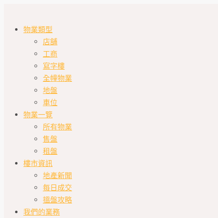
物業類型
店舖
工商
寫字樓
全幢物業
地盤
車位
物業一覽
所有物業
售盤
租盤
樓市資訊
地產新聞
每日成交
搵盤攻略
我們的業務