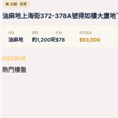
🏪 店舖 · 租賃
油麻地上海街372-378A號得如樓大廈地下
地區
面積
呎租
成交租金
油麻地
約1,200呎
$78
$93,000
返回文章列表
熱門
樓盤