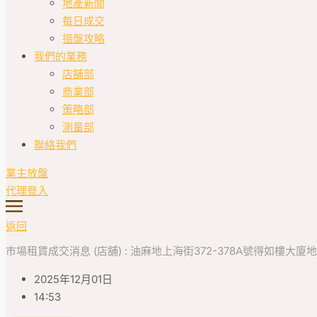
地產新聞
每日成交
搵盤攻略
我們的業務
店舖部
商業部
策略部
測量部
聯絡我們
業主放盤
代理登入
返回
市場租賃成交消息 (店舖) : 油麻地上海街372-378A號得如樓大廈地下376
2025年12月01日
14:53