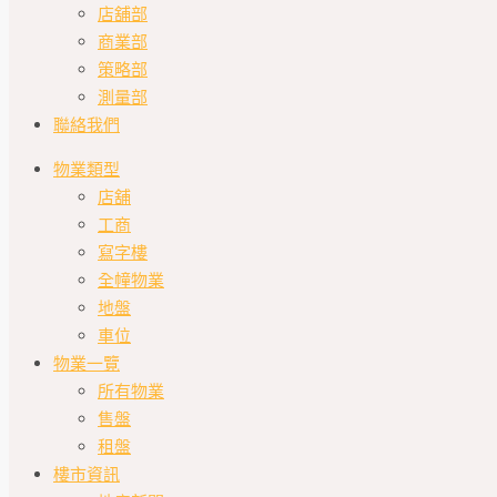
店舖部
商業部
策略部
測量部
聯絡我們
物業類型
店舖
工商
寫字樓
全幢物業
地盤
車位
物業一覽
所有物業
售盤
租盤
樓市資訊