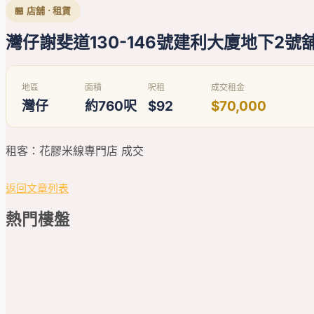
🏪 店舖 · 租賃
灣仔謝斐道130-146號建利大廈地下2號
地區
面積
呎租
成交租金
灣仔
約760呎
$92
$70,000
租客：花膠米線專門店 成交
返回文章列表
熱門
樓盤