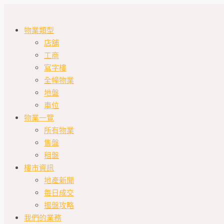
物業類型
店舖
工商
寫字樓
全幢物業
地盤
車位
物業一覽
所有物業
售盤
租盤
樓市資訊
地產新聞
每日成交
搵盤攻略
我們的業務