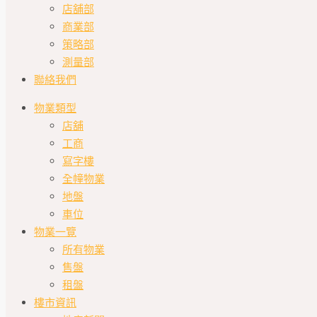
店舖部
商業部
策略部
測量部
聯絡我們
物業類型
店舖
工商
寫字樓
全幢物業
地盤
車位
物業一覽
所有物業
售盤
租盤
樓市資訊