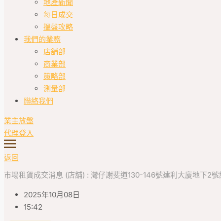
地產新聞
每日成交
搵盤攻略
我們的業務
店舖部
商業部
策略部
測量部
聯絡我們
業主放盤
代理登入
返回
市場租賃成交消息 (店舖) : 灣仔謝斐道130-146號建利大廈地下2號舖 面
2025年10月08日
15:42