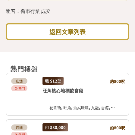
租客：街市行業 成交
返回文章列表
熱門
樓盤
租
$12
萬
約800呎
店舖
熱門
旺角核心地標飲食段
花園街, 旺角, 油尖旺區, 九龍, 香港, 中国
租
$80,000
約800呎
店舖
熱門