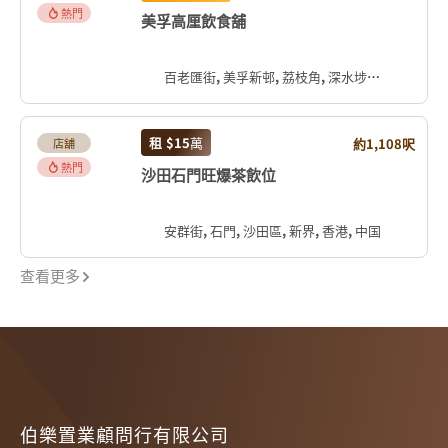
熱門
美孚高厘飲食舖
百老匯街, 美孚新邨, 荔枝角, 深水埗區, 九龍, 香港, 中国
租
$15
萬
約1,108呎
店舖
熱門
沙田石門旺爆茶飲位
安群街, 石門, 沙田區, 新界, 香港, 中国
查看更多
伯樂置業顧問行有限公司