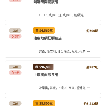
銅鑼灣開揚靚舖
13-15, 利園山道, 利園山, 銅鑼灣, 灣仔區, 香港島, 香港, 中国
售
$4,560
萬
約700呎
店舖
熱門
油麻地網紅麵包店
碧街, 油麻地, 油尖旺區, 九龍, 香港, 中国
租
$96,800
約787呎
店舖
熱門
上環闊面飲食舖
永樂街, 蘇豪, 上環, 中西區, 香港島, 香港, 中国
售
$8,800
萬
約5,212呎
店舖