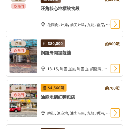
熱門
旺角核心地標飲食段
花園街, 旺角, 油尖旺區, 九龍, 香港, 中国
租
$80,000
約800呎
店舖
熱門
銅鑼灣開揚靚舖
13-15, 利園山道, 利園山, 銅鑼灣, 灣仔區, 香港島, 香港, 中国
售
$4,560
萬
約700呎
店舖
熱門
油麻地網紅麵包店
碧街, 油麻地, 油尖旺區, 九龍, 香港, 中国