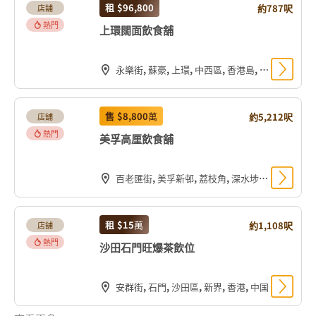
租
$96,800
約787呎
店舖
熱門
上環闊面飲食舖
永樂街, 蘇豪, 上環, 中西區, 香港島, 香港, 中国
售
$8,800
萬
約5,212呎
店舖
熱門
美孚高厘飲食舖
百老匯街, 美孚新邨, 荔枝角, 深水埗區, 九龍, 香港, 中国
租
$15
萬
約1,108呎
店舖
熱門
沙田石門旺爆茶飲位
安群街, 石門, 沙田區, 新界, 香港, 中国