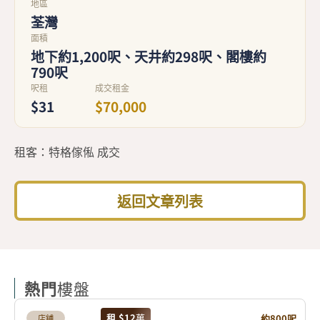
地區
荃灣
面積
地下約1,200呎、天井約298呎、閣樓約
790呎
呎租
成交租金
$31
$70,000
租客：特格傢俬 成交
返回文章列表
熱門
樓盤
租
$12
萬
約800呎
店舖