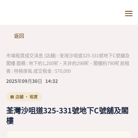
返回
市場租賃成交消息 (店舖) : 荃灣沙咀道325-331號地下C號舖及
閣樓 面積 : 地下約1,200呎、天井約298呎、閣樓約790呎 前租
客 : 特格傢俬 成交租金 : $70,000
2025年09月30日
14:32
🏪 店舖 · 租賃
荃灣沙咀道325-331號地下C號舖及閣
樓