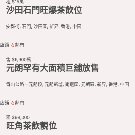
租
$15
萬
沙田石門旺爆茶飲位
安群街, 石門, 沙田區, 新界, 香港, 中国
店舖
熱門
售
$6,900
萬
元朗罕有大面積巨舖放售
青山公路－元朗段, 元朗新墟, 南邊圍, 元朗區, 新界, 香港, 中国
店舖
熱門
租
$98,000
旺角茶飲靚位