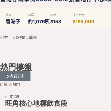
地區
面積
呎租
成交租金
香港仔
約1,076呎
$153
$165,000
租客：大班麵包 成交
熱門
樓盤
查看更多
店舖
熱門
租
$12
萬
旺角核心地標飲食段