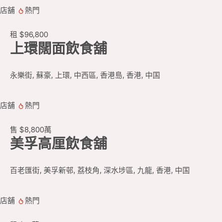
店舖
熱門
租
$96,800
上環闊面飲食舖
永樂街, 蘇豪, 上環, 中西區, 香港島, 香港, 中国
店舖
熱門
售
$8,800
萬
美孚高厘飲食舖
百老匯街, 美孚新邨, 荔枝角, 深水埗區, 九龍, 香港, 中国
店舖
熱門