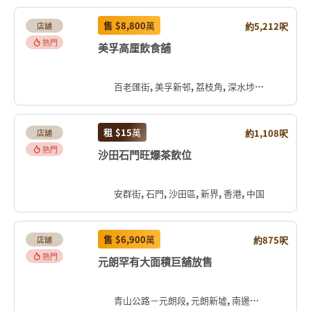
售
$8,800
萬
約5,212呎
店舖
熱門
美孚高厘飲食舖
百老匯街, 美孚新邨, 荔枝角, 深水埗區, 九龍, 香港, 中国
租
$15
萬
約1,108呎
店舖
熱門
沙田石門旺爆茶飲位
安群街, 石門, 沙田區, 新界, 香港, 中国
售
$6,900
萬
約875呎
店舖
熱門
元朗罕有大面積巨舖放售
青山公路－元朗段, 元朗新墟, 南邊圍, 元朗區, 新界, 香港, 中国