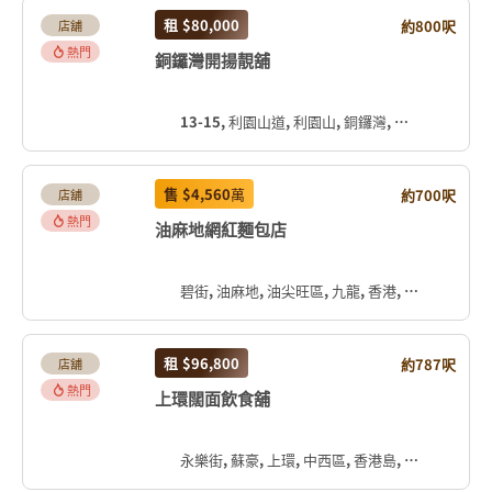
租
$80,000
約800呎
店舖
熱門
銅鑼灣開揚靚舖
13-15, 利園山道, 利園山, 銅鑼灣, 灣仔區, 香港島, 香港, 中国
售
$4,560
萬
約700呎
店舖
熱門
油麻地網紅麵包店
碧街, 油麻地, 油尖旺區, 九龍, 香港, 中国
租
$96,800
約787呎
店舖
熱門
上環闊面飲食舖
永樂街, 蘇豪, 上環, 中西區, 香港島, 香港, 中国