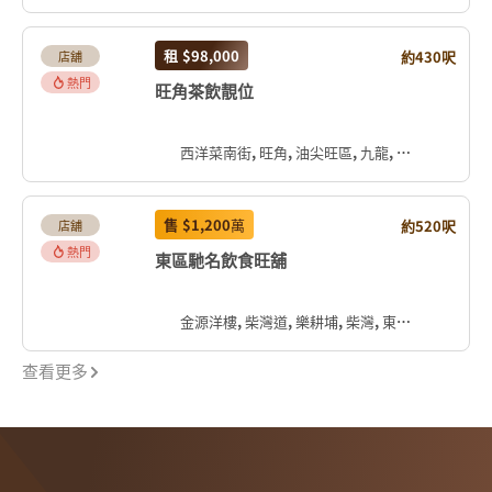
租
$98,000
約430呎
店舖
熱門
旺角茶飲靚位
西洋菜南街, 旺角, 油尖旺區, 九龍, 香港, 中国
售
$1,200
萬
約520呎
店舖
熱門
東區馳名飲食旺舖
金源洋樓, 柴灣道, 樂耕埔, 柴灣, 東區, 香港島, 香港, 中国
查看更多