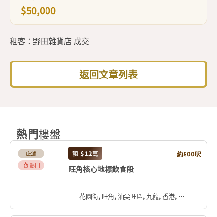
$50,000
租客：野田雜貨店 成交
返回文章列表
熱門
樓盤
租
$12
萬
約800呎
店舖
熱門
旺角核心地標飲食段
花園街, 旺角, 油尖旺區, 九龍, 香港, 中国