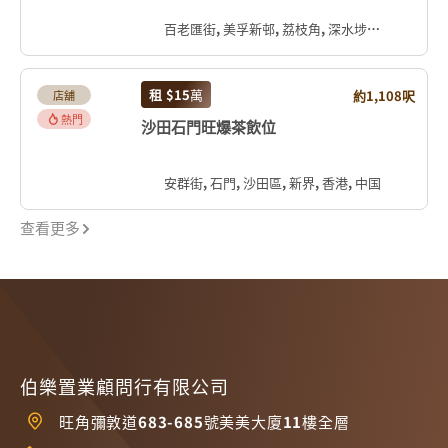
百老匯街, 美孚新邨, 荔枝角, 深水埗區, 九龍, 香港, 中国
租
$15
萬
約1,108呎
店舖
熱門
沙田石門旺爆茶飲位
安群街, 石門, 沙田區, 新界, 香港, 中国
查看更多
伯樂置業顧問行有限公司
旺角彌敦道683-685號美美大廈11樓全層