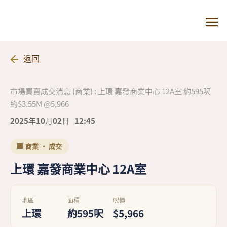
返回
市場買賣成交消息 (商業) : 上環 嘉發商業中心 12A室 約595呎
約$3.55M @5,966
2025年10月02日
12:45
🏢 商業 · 成交
上環 嘉發商業中心 12A室
地區
面積
呎價
上環
約595呎
$5,966