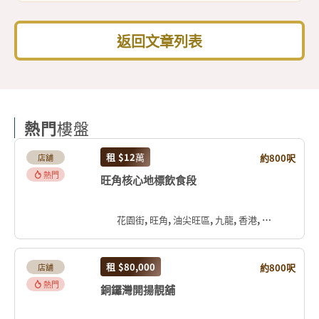
返回文章列表
熱門
樓盤
租
$12
萬
約800呎
店舖
熱門
旺角核心地標飲食段
花園街, 旺角, 油尖旺區, 九龍, 香港, 中国
租
$80,000
約800呎
店舖
熱門
銅鑼灣開揚靚舖