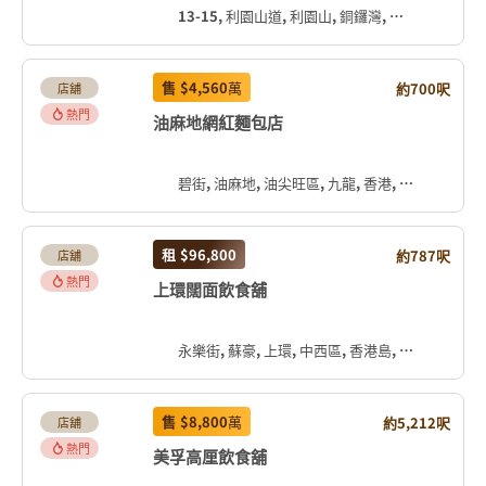
13-15, 利園山道, 利園山, 銅鑼灣, 灣仔區, 香港島, 香港, 中国
售
$4,560
萬
約700呎
店舖
熱門
油麻地網紅麵包店
碧街, 油麻地, 油尖旺區, 九龍, 香港, 中国
租
$96,800
約787呎
店舖
熱門
上環闊面飲食舖
永樂街, 蘇豪, 上環, 中西區, 香港島, 香港, 中国
售
$8,800
萬
約5,212呎
店舖
熱門
美孚高厘飲食舖