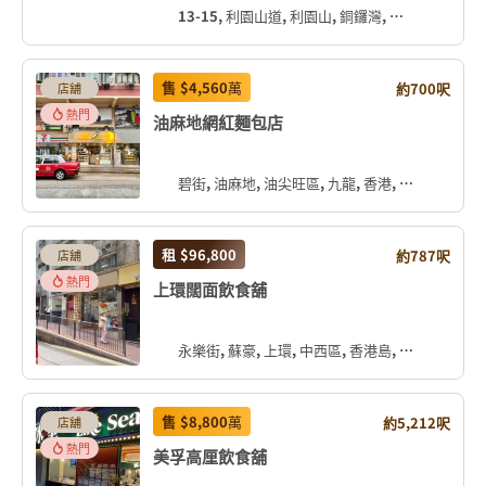
13-15, 利園山道, 利園山, 銅鑼灣, 灣仔區, 香港島, 香港, 中国
售
$4,560
萬
約700呎
店舖
熱門
油麻地網紅麵包店
碧街, 油麻地, 油尖旺區, 九龍, 香港, 中国
租
$96,800
約787呎
店舖
熱門
上環闊面飲食舖
永樂街, 蘇豪, 上環, 中西區, 香港島, 香港, 中国
售
$8,800
萬
約5,212呎
店舖
熱門
美孚高厘飲食舖