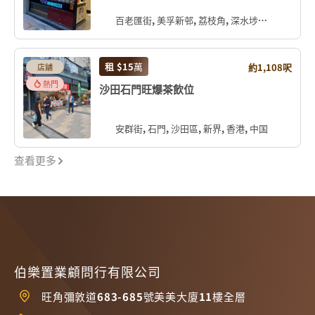
百老匯街, 美孚新邨, 荔枝角, 深水埗區, 九龍, 香港, 中国
租
$15
萬
約1,108呎
店舖
熱門
沙田石門旺爆茶飲位
安群街, 石門, 沙田區, 新界, 香港, 中国
查看更多
伯樂置業顧問行有限公司
旺角彌敦道683-685號美美大廈11樓全層