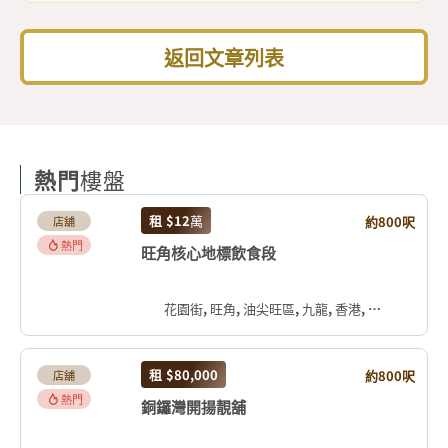
返回文章列表
熱門
樓盤
租
$12
萬
約800呎
店舖
熱門
旺角核心地標飲食段
花園街, 旺角, 油尖旺區, 九龍, 香港, 中国
租
$80,000
約800呎
店舖
熱門
銅鑼灣開揚靚舖