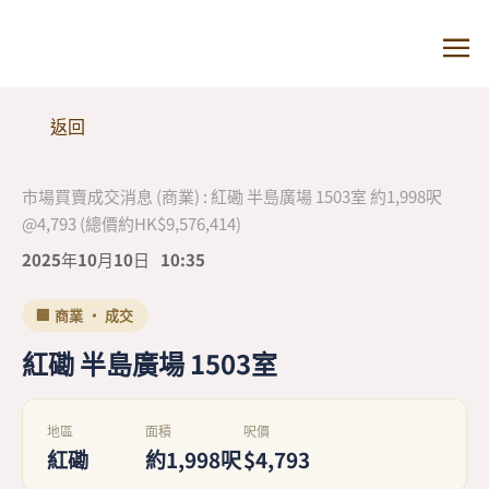
返回
市場買賣成交消息 (商業) : 紅磡 半島廣場 1503室 約1,998呎
@4,793 (總價約HK$9,576,414)
2025年10月10日
10:35
🏢 商業 · 成交
紅磡 半島廣場 1503室
地區
面積
呎價
紅磡
約1,998呎
$4,793