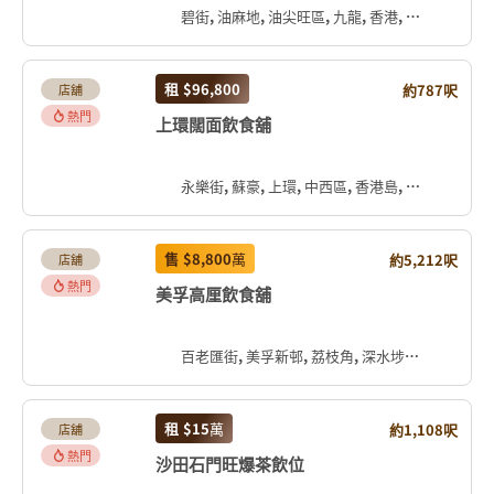
碧街, 油麻地, 油尖旺區, 九龍, 香港, 中国
租
$96,800
約787呎
店舖
熱門
上環闊面飲食舖
永樂街, 蘇豪, 上環, 中西區, 香港島, 香港, 中国
售
$8,800
萬
約5,212呎
店舖
熱門
美孚高厘飲食舖
百老匯街, 美孚新邨, 荔枝角, 深水埗區, 九龍, 香港, 中国
租
$15
萬
約1,108呎
店舖
熱門
沙田石門旺爆茶飲位