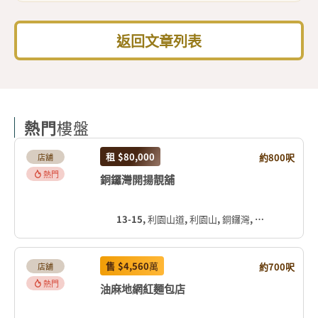
返回文章列表
熱門
樓盤
租
$80,000
約800呎
店舖
熱門
銅鑼灣開揚靚舖
13-15, 利園山道, 利園山, 銅鑼灣, 灣仔區, 香港島, 香港, 中国
售
$4,560
萬
約700呎
店舖
熱門
油麻地網紅麵包店