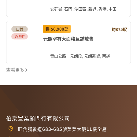
安群街, 石門, 沙田區, 新界, 香港, 中国
售
$6,900
萬
約875呎
店舖
熱門
元朗罕有大面積巨舖放售
青山公路－元朗段, 元朗新墟, 南邊圍, 元朗區, 新界, 香港, 中国
查看更多
伯樂置業顧問行有限公司
旺角彌敦道683-685號美美大廈11樓全層