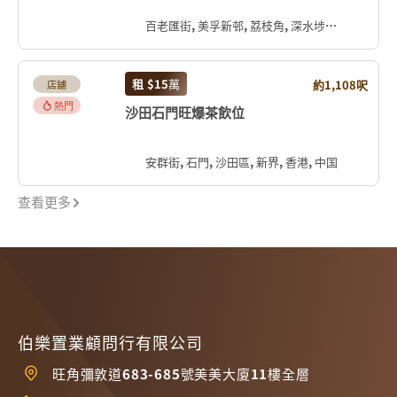
百老匯街, 美孚新邨, 荔枝角, 深水埗區, 九龍, 香港, 中国
租
$15
萬
約1,108呎
店舖
熱門
沙田石門旺爆茶飲位
安群街, 石門, 沙田區, 新界, 香港, 中国
查看更多
伯樂置業顧問行有限公司
旺角彌敦道683-685號美美大廈11樓全層