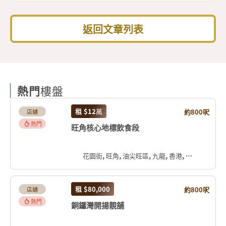
返回文章列表
熱門
樓盤
租
$12
萬
約800呎
店舖
熱門
旺角核心地標飲食段
花園街, 旺角, 油尖旺區, 九龍, 香港, 中国
租
$80,000
約800呎
店舖
熱門
銅鑼灣開揚靚舖