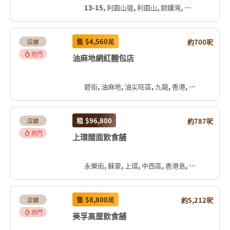
13-15, 利園山道, 利園山, 銅鑼灣, 灣仔區, 香港島, 香港, 中国
售
$4,560
萬
約700呎
店舖
熱門
油麻地網紅麵包店
碧街, 油麻地, 油尖旺區, 九龍, 香港, 中国
租
$96,800
約787呎
店舖
熱門
上環闊面飲食舖
永樂街, 蘇豪, 上環, 中西區, 香港島, 香港, 中国
售
$8,800
萬
約5,212呎
店舖
熱門
美孚高厘飲食舖