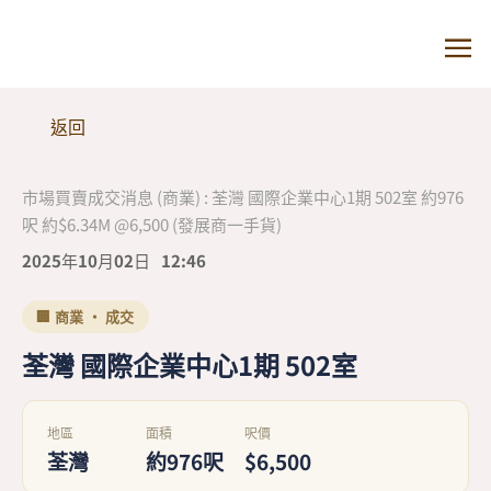
返回
市場買賣成交消息 (商業) : 荃灣 國際企業中心1期 502室 約976
呎 約$6.34M @6,500 (發展商一手貨)
2025年10月02日
12:46
🏢 商業 · 成交
荃灣 國際企業中心1期 502室
地區
面積
呎價
荃灣
約976呎
$6,500