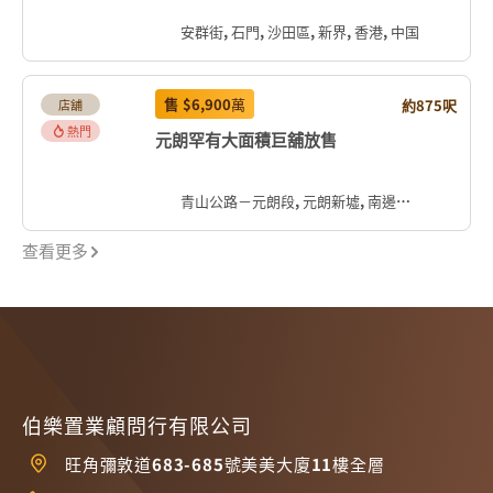
安群街, 石門, 沙田區, 新界, 香港, 中国
售
$6,900
萬
約875呎
店舖
熱門
元朗罕有大面積巨舖放售
青山公路－元朗段, 元朗新墟, 南邊圍, 元朗區, 新界, 香港, 中国
查看更多
伯樂置業顧問行有限公司
旺角彌敦道683-685號美美大廈11樓全層