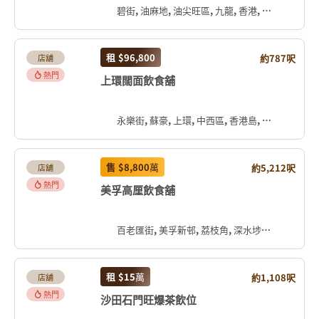
碧街, 油麻地, 油尖旺區, 九龍, 香港, 中国
租
$96,800
約787呎
店舖
熱門
上環闊面飲食舖
永樂街, 蘇豪, 上環, 中西區, 香港島, 香港, 中国
售
$8,800
萬
約5,212呎
店舖
熱門
美孚高厘飲食舖
百老匯街, 美孚新邨, 荔枝角, 深水埗區, 九龍, 香港, 中国
租
$15
萬
約1,108呎
店舖
熱門
沙田石門旺爆茶飲位