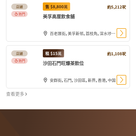
售
$8,800
萬
約5,212呎
店舖
熱門
美孚高厘飲食舖
百老匯街, 美孚新邨, 荔枝角, 深水埗區, 九龍, 香港, 中国
租
$15
萬
約1,108呎
店舖
熱門
沙田石門旺爆茶飲位
安群街, 石門, 沙田區, 新界, 香港, 中国
查看更多