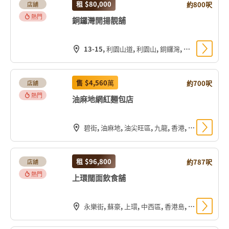
租
$80,000
約800呎
店舖
熱門
銅鑼灣開揚靚舖
13-15, 利園山道, 利園山, 銅鑼灣, 灣仔區, 香港島, 香港, 中国
售
$4,560
萬
約700呎
店舖
熱門
油麻地網紅麵包店
碧街, 油麻地, 油尖旺區, 九龍, 香港, 中国
租
$96,800
約787呎
店舖
熱門
上環闊面飲食舖
永樂街, 蘇豪, 上環, 中西區, 香港島, 香港, 中国