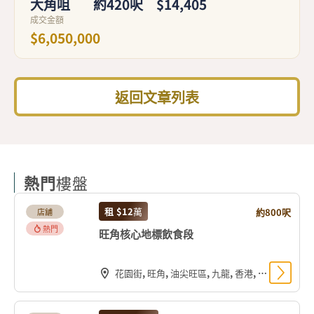
大角咀
約420呎
$14,405
成交金額
$6,050,000
返回文章列表
熱門
樓盤
租
$12
萬
約800呎
店舖
熱門
旺角核心地標飲食段
花園街, 旺角, 油尖旺區, 九龍, 香港, 中国