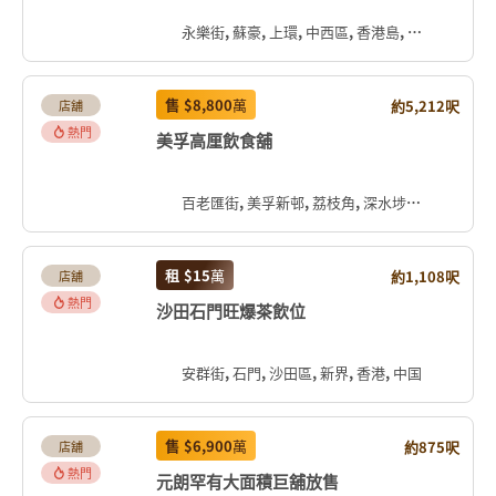
永樂街, 蘇豪, 上環, 中西區, 香港島, 香港, 中国
售
$8,800
萬
約5,212呎
店舖
熱門
美孚高厘飲食舖
百老匯街, 美孚新邨, 荔枝角, 深水埗區, 九龍, 香港, 中国
租
$15
萬
約1,108呎
店舖
熱門
沙田石門旺爆茶飲位
安群街, 石門, 沙田區, 新界, 香港, 中国
售
$6,900
萬
約875呎
店舖
熱門
元朗罕有大面積巨舖放售