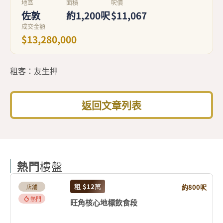
地區
面積
呎價
佐敦
約1,200呎
$11,067
成交金額
$13,280,000
租客：友生押
返回文章列表
熱門
樓盤
租
$12
萬
約800呎
店舖
熱門
旺角核心地標飲食段