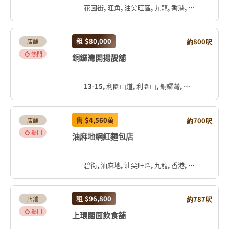
花園街, 旺角, 油尖旺區, 九龍, 香港, 中国
租
$80,000
約800呎
店舖
熱門
銅鑼灣開揚靚舖
13-15, 利園山道, 利園山, 銅鑼灣, 灣仔區, 香港島, 香港, 中国
售
$4,560
萬
約700呎
店舖
熱門
油麻地網紅麵包店
碧街, 油麻地, 油尖旺區, 九龍, 香港, 中国
租
$96,800
約787呎
店舖
熱門
上環闊面飲食舖