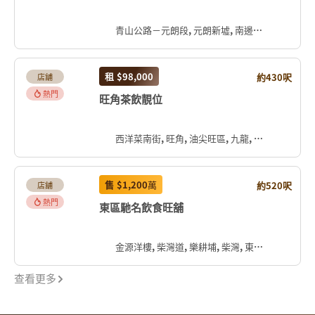
青山公路－元朗段, 元朗新墟, 南邊圍, 元朗區, 新界, 香港, 中国
租
$98,000
約430呎
店舖
熱門
旺角茶飲靚位
西洋菜南街, 旺角, 油尖旺區, 九龍, 香港, 中国
售
$1,200
萬
約520呎
店舖
熱門
東區馳名飲食旺舖
金源洋樓, 柴灣道, 樂耕埔, 柴灣, 東區, 香港島, 香港, 中国
查看更多