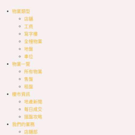
物業類型
店舖
工商
寫字樓
全幢物業
地盤
車位
物業一覽
所有物業
售盤
租盤
樓市資訊
地產新聞
每日成交
搵盤攻略
我們的業務
店舖部