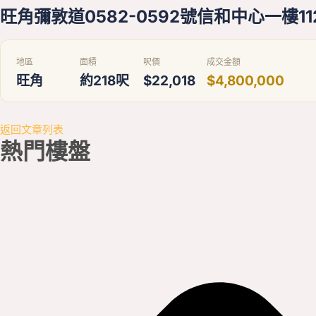
旺角彌敦道0582-0592號信和中心一樓11
地區
面積
呎價
成交金額
旺角
約218呎
$22,018
$4,800,000
返回文章列表
熱門
樓盤