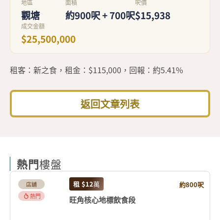
地區
面積
呎價
觀塘
約900呎 + 700呎
$15,938
成交金額
$25,500,000
租客：新之食，租金：$115,000，回報：約5.41%
返回文章列表
熱門
樓盤
租
$12
萬
約800呎
店舖
熱門
旺角核心地標飲食段