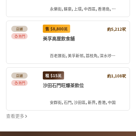
永樂街, 蘇豪, 上環, 中西區, 香港島, 香港, 中国
售
$8,800
萬
約5,212呎
店舖
熱門
美孚高厘飲食舖
百老匯街, 美孚新邨, 荔枝角, 深水埗區, 九龍, 香港, 中国
租
$15
萬
約1,108呎
店舖
熱門
沙田石門旺爆茶飲位
安群街, 石門, 沙田區, 新界, 香港, 中国
查看更多