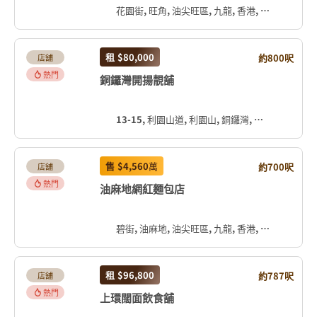
花園街, 旺角, 油尖旺區, 九龍, 香港, 中国
租
$80,000
約800呎
店舖
熱門
銅鑼灣開揚靚舖
13-15, 利園山道, 利園山, 銅鑼灣, 灣仔區, 香港島, 香港, 中国
售
$4,560
萬
約700呎
店舖
熱門
油麻地網紅麵包店
碧街, 油麻地, 油尖旺區, 九龍, 香港, 中国
租
$96,800
約787呎
店舖
熱門
上環闊面飲食舖