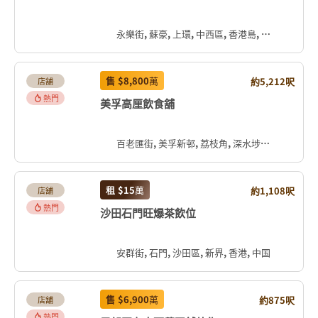
永樂街, 蘇豪, 上環, 中西區, 香港島, 香港, 中国
售
$8,800
萬
約5,212呎
店舖
熱門
美孚高厘飲食舖
百老匯街, 美孚新邨, 荔枝角, 深水埗區, 九龍, 香港, 中国
租
$15
萬
約1,108呎
店舖
熱門
沙田石門旺爆茶飲位
安群街, 石門, 沙田區, 新界, 香港, 中国
售
$6,900
萬
約875呎
店舖
熱門