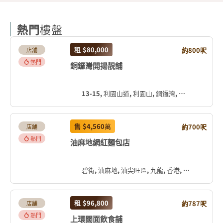
熱門
樓盤
租
$80,000
約800呎
店舖
熱門
銅鑼灣開揚靚舖
13-15, 利園山道, 利園山, 銅鑼灣, 灣仔區, 香港島, 香港, 中国
售
$4,560
萬
約700呎
店舖
熱門
油麻地網紅麵包店
碧街, 油麻地, 油尖旺區, 九龍, 香港, 中国
租
$96,800
約787呎
店舖
熱門
上環闊面飲食舖