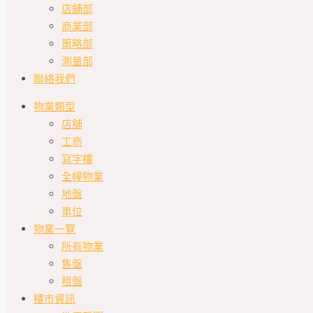
店舖部
商業部
策略部
測量部
聯絡我們
物業類型
店舖
工商
寫字樓
全幢物業
地盤
車位
物業一覽
所有物業
售盤
租盤
樓市資訊