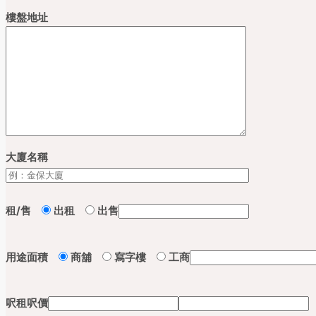
樓盤地址
大廈名稱
租/售
出租
出售
用途
面積
商舖
寫字樓
工商
呎租
呎價