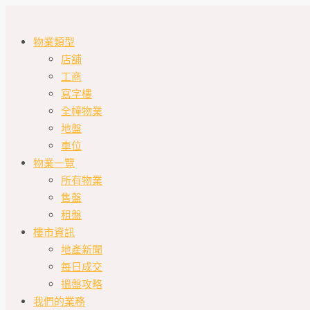
物業類型
店舖
工商
寫字樓
全幢物業
地盤
車位
物業一覽
所有物業
售盤
租盤
樓市資訊
地產新聞
每日成交
搵盤攻略
我們的業務