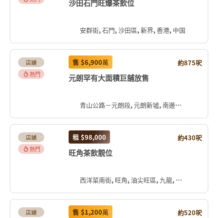
沙田石門旺爆茶飲位
安群街, 石門, 沙田區, 新界, 香港, 中国
售
$6,900
萬
約875呎
店舖
熱門
元朗罕有大面積巨舖放售
青山公路－元朗段, 元朗新墟, 南邊圍, 元朗區, 新界, 香港, 中国
租
$98,000
約430呎
店舖
熱門
旺角茶飲靚位
西洋菜南街, 旺角, 油尖旺區, 九龍, 香港, 中国
售
$1,200
萬
約520呎
店舖