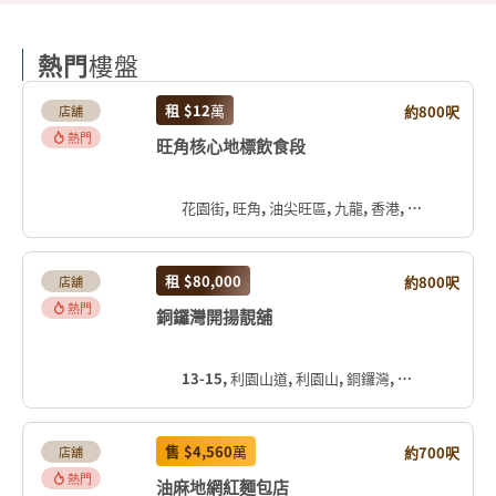
熱門
樓盤
租
$12
萬
約800呎
店舖
熱門
旺角核心地標飲食段
花園街, 旺角, 油尖旺區, 九龍, 香港, 中国
租
$80,000
約800呎
店舖
熱門
銅鑼灣開揚靚舖
13-15, 利園山道, 利園山, 銅鑼灣, 灣仔區, 香港島, 香港, 中国
售
$4,560
萬
約700呎
店舖
熱門
油麻地網紅麵包店