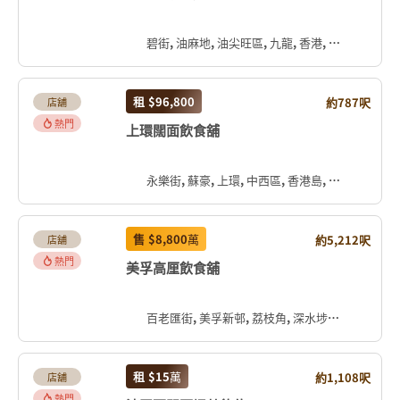
碧街, 油麻地, 油尖旺區, 九龍, 香港, 中国
租
$96,800
約787呎
店舖
熱門
上環闊面飲食舖
永樂街, 蘇豪, 上環, 中西區, 香港島, 香港, 中国
售
$8,800
萬
約5,212呎
店舖
熱門
美孚高厘飲食舖
百老匯街, 美孚新邨, 荔枝角, 深水埗區, 九龍, 香港, 中国
租
$15
萬
約1,108呎
店舖
熱門