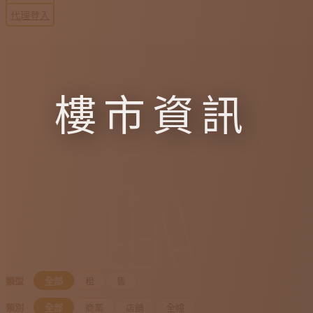
代理登入
樓市資訊
類型
全部
租
售
類別
全部
商業
店舖
全幢