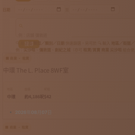
日期
至
🔍 用上面
類型／類別／日期
快速篩選，另可於 🔍 輸入
地區／街道／
搜尋
例：
尖沙咀
、
彌敦道
、
創紀之城
（亦可
租賃/買賣 商業 尖沙咀
組合使
🏢 商業 · 租賃
中環 The L. Place 8WF室
地區
面積
呎租
中環
約4,186呎
$42
2026年08月07日
🏢 商業 · 租賃