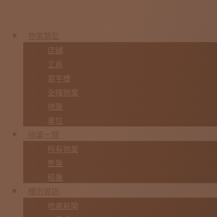
物業類型
店舖
工商
寫字樓
全幢物業
地盤
車位
物業一覽
所有物業
售盤
租盤
樓市資訊
地產新聞