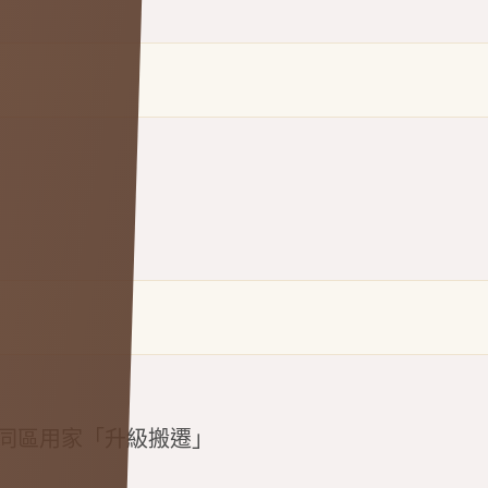
% 同區用家「升級搬遷」