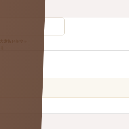
大廈名
仔細搜尋
用）